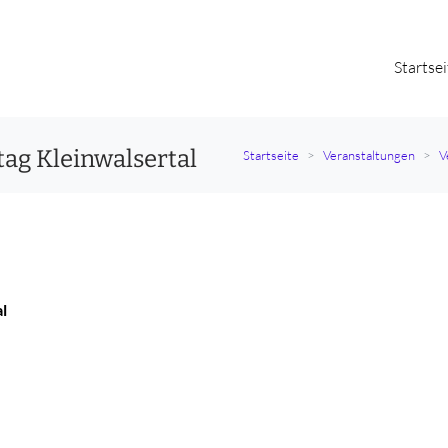
Startsei
tag Kleinwalsertal
Startseite
Veranstaltungen
V
l